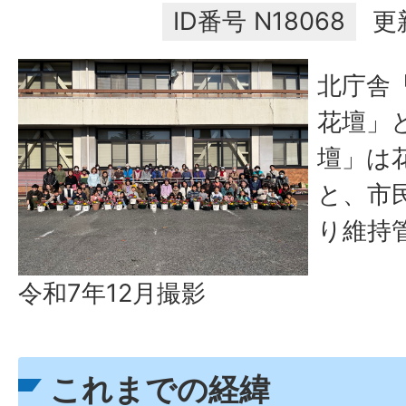
ID番号
N18068
更
北庁舎
花壇」
壇」は
と、市
り維持
令和7年12月撮影
これまでの経緯