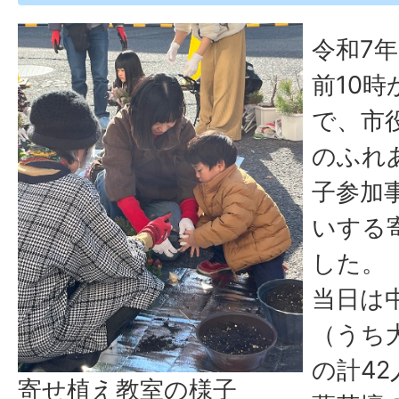
令和7年
前10時
で、市
のふれ
子参加
いする
した。
当日は
（うち大
の計4
寄せ植え教室の様子