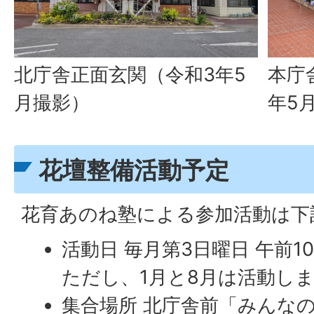
北庁舎正面玄関（令和3年5
本庁
月撮影）
年5
花壇整備活動予定
花育あのね塾による参加活動は下
活動日 毎月第3日曜日 午前1
ただし、1月と8月は活動し
集合場所 北庁舎前「みんな