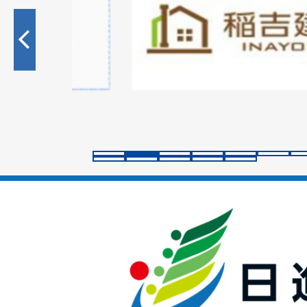
枚
目
の
ス
ラ
イ
ド