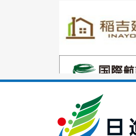
1
枚
目
の
1
ス
枚
ラ
目
イ
の
ド
1
ス
枚
ラ