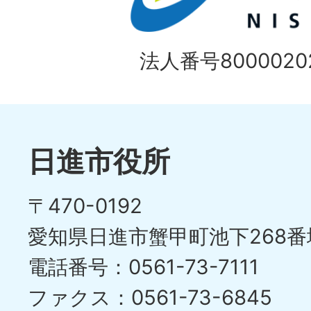
目
イ
の
法人番号80000202
ド
1
ス
枚
ラ
目
イ
日進市役所
の
ド
〒470-0192
ス
愛知県日進市蟹甲町池下268番
ラ
電話番号：0561-73-7111
イ
ファクス：0561-73-6845