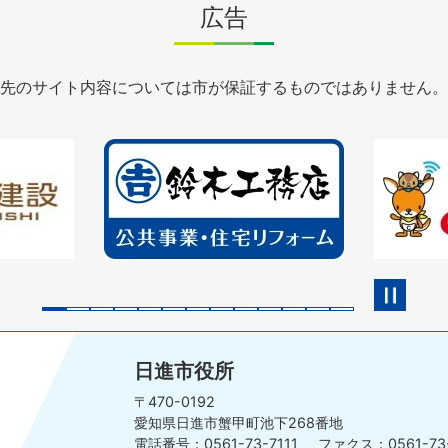
広告
先のサイト内容については市が保証するものではありません。
2
3
枚
枚
目
目
の
の
ス
ス
ラ
ラ
イ
イ
ド
ド
日進市役所
〒470-0192
愛知県日進市蟹甲町池下268番地
電話番号：0561-73-7111
ファクス：0561-73