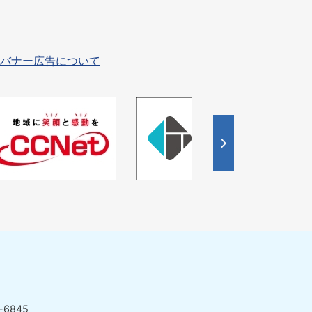
バナー広告について
4
枚
目
の
ス
ラ
イ
ド
-6845