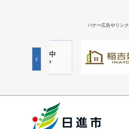
バナー広告やリンク
1
1
3
枚
枚
目
目
の
の
ス
ス
ラ
ラ
イ
イ
ド
ド