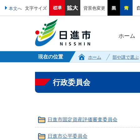
文字サイズ
背景色変更
本文へ
ホーム
現在の位置
ホーム
部や課で選ぶ
行政委員会
日進市固定資産評価審査委員会
日進市公平委員会