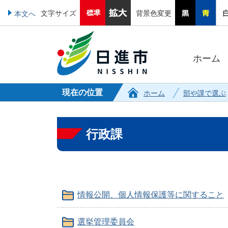
文字サイズ
背景色変更
本文へ
ホーム
現在の位置
ホーム
部や課で選ぶ
行政課
情報公開、個人情報保護等に関すること
選挙管理委員会