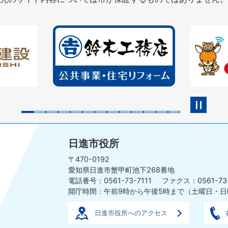
2
3
枚
枚
目
目
の
の
ス
ス
ラ
ラ
イ
イ
ド
ド
日進市役所
〒470-0192
愛知県日進市蟹甲町池下268番地
電話番号：0561-73-7111
ファクス：0561-73
開庁時間：午前9時から午後5時まで
（土曜日・日
日進市役所へのアクセス