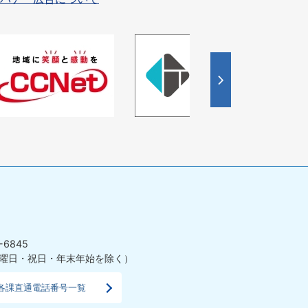
4
枚
目
の
ス
ラ
イ
ド
-6845
曜日・祝日・年末年始を除く）
各課直通電話番号一覧