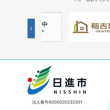
1
1
3
枚
枚
目
目
の
の
ス
ス
ラ
ラ
イ
イ
ド
ド
法人番号8000020232301