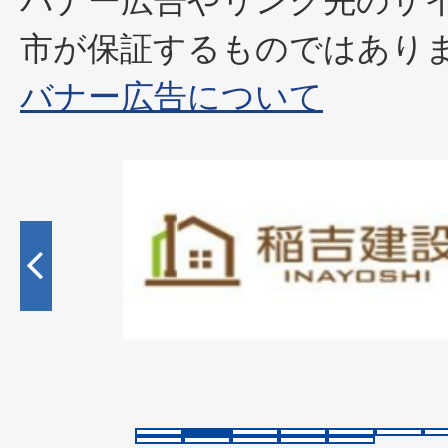
市が保証するものではあり
バナー広告について
2
枚
目
の
ス
ラ