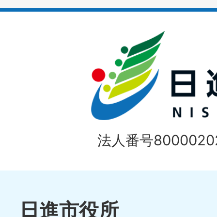
イ
ド
法人番号80000202
日進市役所