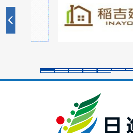
枚
目
の
ス
ラ
イ
ド