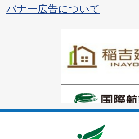
バナー広告について
1
枚
目
の
1
ス
枚
ラ
目
イ
の