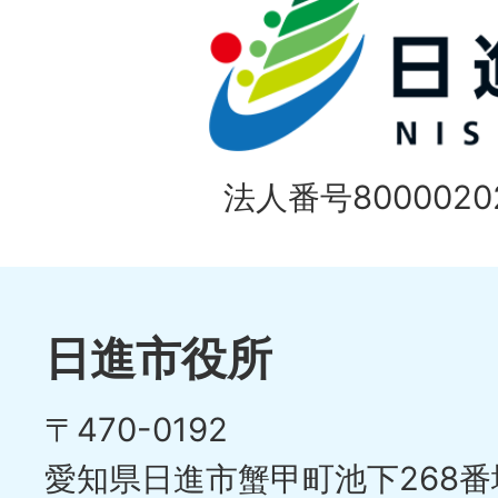
ド
1
ス
枚
ラ
目
イ
の
法人番号80000202
ド
1
ス
枚
ラ
目
イ
日進市役所
の
ド
〒470-0192
ス
愛知県日進市蟹甲町池下268番
ラ