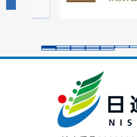
目
の
ス
ラ
イ
ド