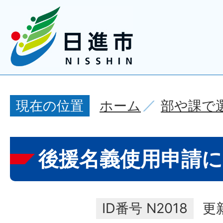
ホーム
部や課で
現在の位置
後援名義使用申請
ID番号
N2018
更