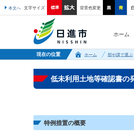
文字サイズ
背景色変更
本文へ
ホーム
現在の位置
ホーム
部や課で選ぶ
低未利用土地等確認書の
特例措置の概要