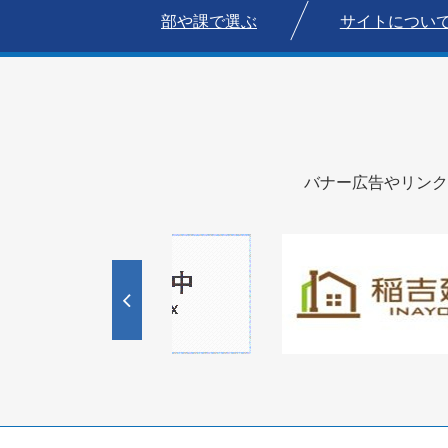
部や課で選ぶ
サイトについ
バナー広告やリンク
1
1
3
枚
枚
目
目
の
の
ス
ス
ラ
ラ
イ
イ
ド
ド