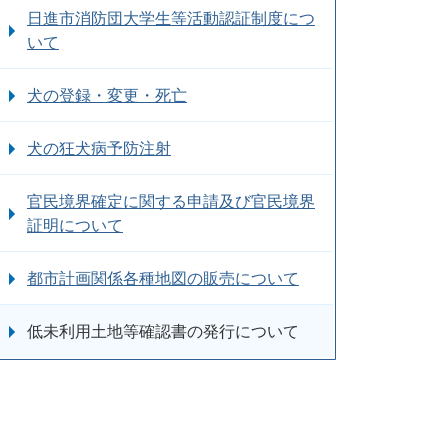
日進市消防団大学生等活動認証制度につ
いて
犬の登録・変更・死亡
犬の狂犬病予防注射
官民境界確定に関する申請及び官民境界
証明について
都市計画関係各種地図の販売について
低未利用土地等確認書の発行について