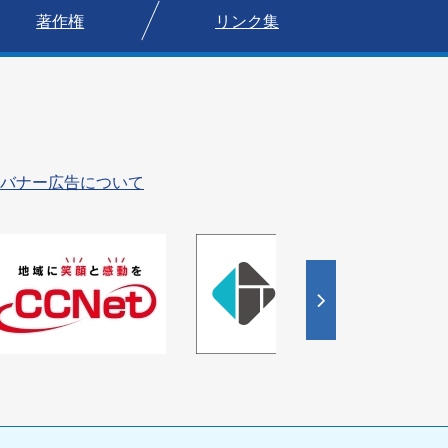
著作権
リンク集
バナー広告について
4
枚
目
の
ス
ラ
イ
ド