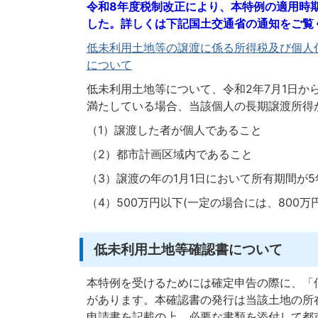
令和8年度税制改正により、本特例の適用時期
した。詳しくは下記国土交通省の通知をご覧
低未利用土地
等の譲渡に係る所得税及び個人
について
低未利用土地等について、令和2年7月1日から
満たしている場合、当該個人の長期譲渡所得か
（1）譲渡した者が個人であること
（2）都市計画区域内であること
（3）譲渡の年の1月1日において所有期間が
（4）500万円以下(一定の場合には、800
低未利用土地等確認書について
本特例を受けるためには確定申告の際に、「
があります。本確認書の発行は当該土地の所
申請書を記載の上、必要な書類を添付して都