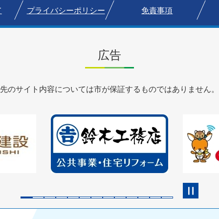
て
プライバシーポリシー
免責事項
広告
先のサイト内容については市が保証するものではありません。
2
3
枚
枚
目
目
の
の
ス
ス
ラ
ラ
イ
イ
ド
ド