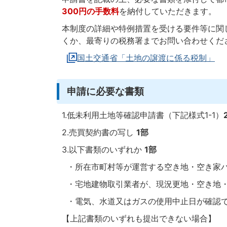
300円の手数料
を納付していただきます。
本制度の詳細や特例措置を受ける要件等に関
くか、最寄りの税務署までお問い合わせくだ
国土交通省「土地の譲渡に係る税制」
申請に必要な書類
1.低未利用土地等確認申請書（下記様式1-1）
2.売買契約書の写し
1部
3.以下書類のいずれか
1部
・所在市町村等が運営する空き地・空き家バ
・宅地建物取引業者が、現況更地・空き地・
・電気、水道又はガスの使用中止日が確認
【上記書類のいずれも提出できない場合】