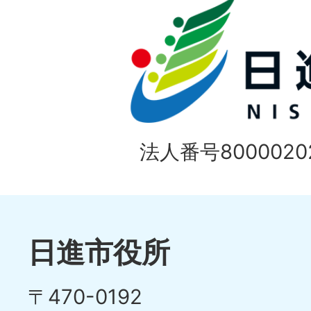
の
ド
1
ス
枚
ラ
目
イ
の
法人番号80000202
ド
1
ス
枚
ラ
目
イ
日進市役所
の
ド
〒470-0192
ス