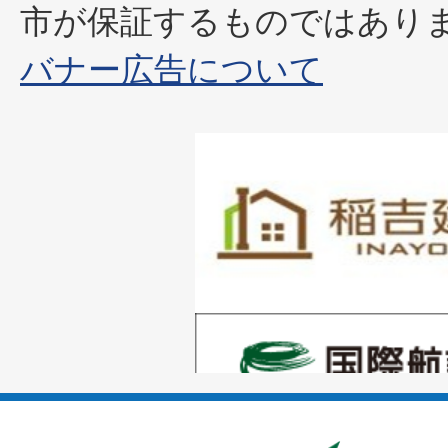
市が保証するものではあり
バナー広告について
1
枚
目
の
1
ス
枚
ラ
目
イ