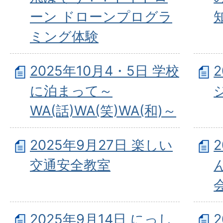
ーン ドローンプログラ
ミング体験
2025年10月4・5日 学校
に泊まって～
WA(話)WA(笑)WA(和)～
2025年9月27日 楽しい
交通安全教室
2025年9月14日 にっし