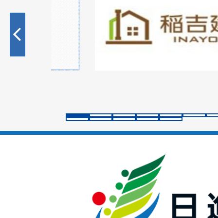
枚
目
の
ス
ラ
イ
ド