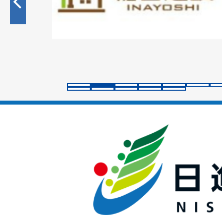
目
の
ス
ラ
イ
ド