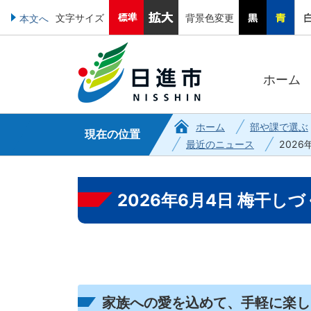
文字サイズ
背景色変更
本文へ
ホーム
ホーム
部や課で選ぶ
現在の位置
最近のニュース
202
2026年6月4日 梅干し
家族への愛を込めて、手軽に楽し