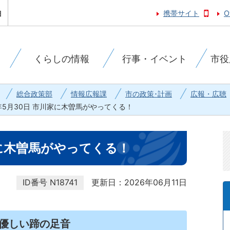
携帯サイト
O
くらしの情報
行事・イベント
市役
総合政策部
情報広報課
市の政策･計画
広報・広聴
6年5月30日 市川家に木曽馬がやってくる！
家に木曽馬がやってくる！
ID番号
N18741
更新日：2026年06月11日
て優しい蹄の足音