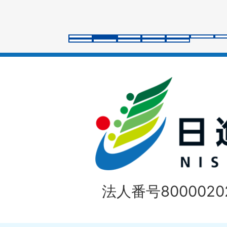
ス
ラ
イ
ド
法人番号80000202