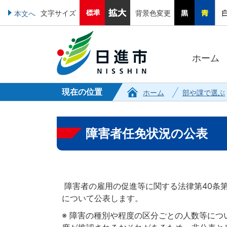
文字サイズ
背景色変更
本文へ
ホーム
現在の位置
ホーム
部や課で選ぶ
障害者任免状況の公表
障害者の雇用の促進等に関する法律第40条
について公表します。
※ 障害の種別や程度の区分ごとの人数等に