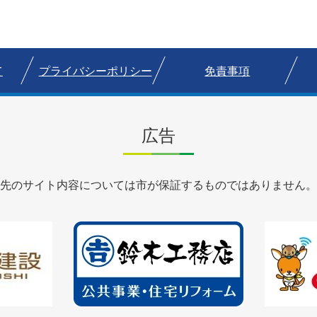
て
プライバシーポリシー
免責事項
広告
先のサイト内容については市が保証するものではありません。
2
3
枚
枚
目
目
の
の
ス
ス
ラ
ラ