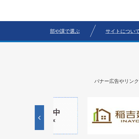
部や課で選ぶ
サイトについ
バナー広告やリンク
1
1
3
枚
枚
目
目
の
の
ス
ス
ラ