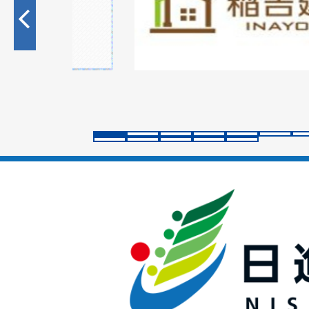
目
の
ス
ラ
イ
ド