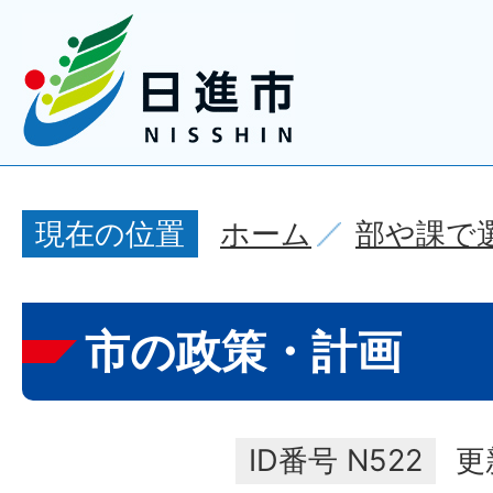
ホーム
部や課で
現在の位置
市の政策・計画
ID番号
N522
更