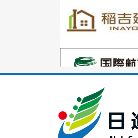
枚
目
の
1
ス
枚
ラ
目
イ
の
ド
1
ス
枚
ラ