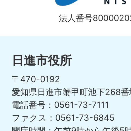
目
イ
の
法人番号80000202
ド
1
ス
枚
ラ
目
イ
日進市役所
の
ド
〒470-0192
ス
愛知県日進市蟹甲町池下268番
ラ
電話番号：0561-73-7111
イ
ファクス：0561-73-6845
ド
開庁時間：午前9時から午後5