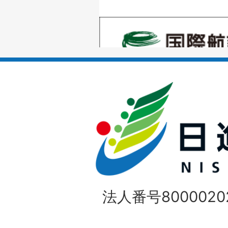
の
1
ス
枚
ラ
目
イ
の
ド
1
ス
枚
ラ
目
イ
の
法人番号80000202
ド
1
ス