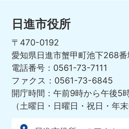
枚
ラ
目
イ
日進市役所
の
ド
〒470-0192
ス
愛知県日進市蟹甲町池下268番
ラ
電話番号：0561-73-7111
イ
ファクス：0561-73-6845
ド
開庁時間：午前9時から午後5
（土曜日・日曜日・祝日・年末