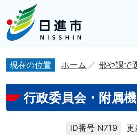
ホーム
部や課で
現在の位置
行政委員会・附属機
ID番号
N719
更