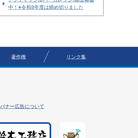
中！※令和8年度は締め切りました
著作権
リンク集
バナー広告について
1
枚