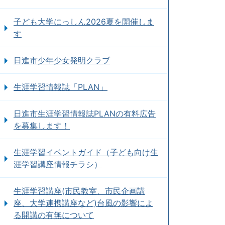
子ども大学にっしん2026夏を開催しま
す
日進市少年少女発明クラブ
生涯学習情報誌「PLAN」
日進市生涯学習情報誌PLANの有料広告
を募集します！
生涯学習イベントガイド（子ども向け生
涯学習講座情報チラシ）
生涯学習講座(市民教室、市民企画講
座、大学連携講座など)台風の影響によ
る開講の有無について