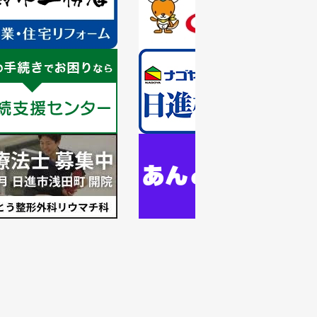
目
の
ス
ラ
1
イ
枚
ド
目
の
ス
ラ
1
イ
枚
ド
目
の
ス
ラ
イ
ド