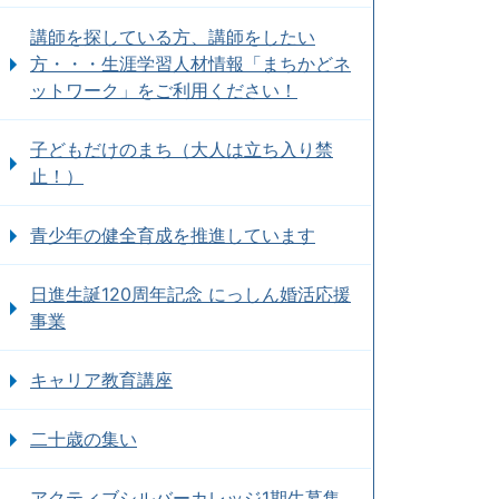
講師を探している方、講師をしたい
方・・・生涯学習人材情報「まちかどネ
ットワーク」をご利用ください！
子どもだけのまち（大人は立ち入り禁
止！）
青少年の健全育成を推進しています
日進生誕120周年記念 にっしん婚活応援
事業
キャリア教育講座
二十歳の集い
アクティブシルバーカレッジ1期生募集