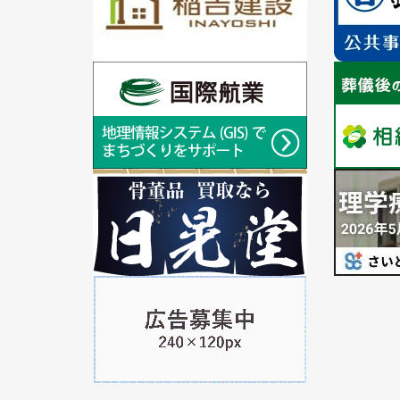
目
目
の
の
ス
ス
ラ
1
ラ
1
イ
枚
イ
枚
ド
目
ド
目
の
の
ス
ス
ラ
1
ラ
1
イ
枚
イ
枚
ド
目
ド
目
の
の
ス
ス
ラ
1
ラ
イ
枚
イ
ド
目
ド
の
ス
ラ