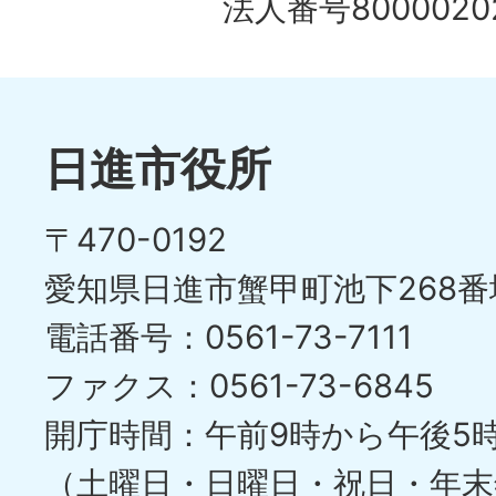
の
法人番号80000202
ド
1
ス
枚
ラ
目
イ
日進市役所
の
ド
〒470-0192
ス
愛知県日進市蟹甲町池下268番
ラ
電話番号：0561-73-7111
イ
ファクス：0561-73-6845
ド
開庁時間：午前9時から午後5
（土曜日・日曜日・祝日・年末