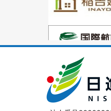
目
の
1
ス
枚
ラ
目
イ
の
ド
1
ス
枚
ラ
目
イ