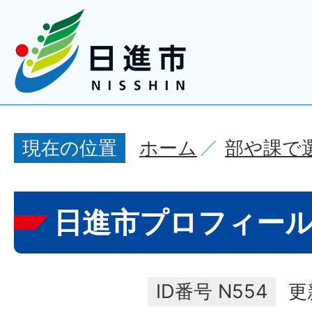
ホーム
部や課で
現在の位置
日進市プロフィー
ID番号
N554
更