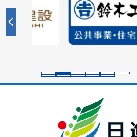
枚
目
の
ス
ラ
イ
ド