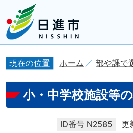
ホーム
部や課で
現在の位置
小・中学校施設等の
ID番号
N2585
更