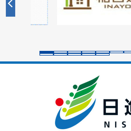
目
の
ス
ラ
イ
ド