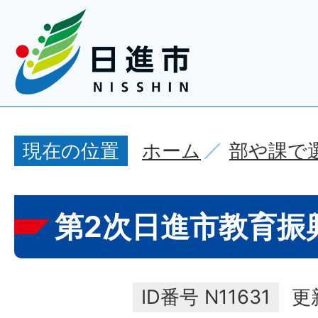
ホーム
部や課で
現在の位置
第2次日進市教育振
ID番号
N11631
更