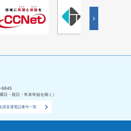
4
枚
目
の
ス
ラ
イ
ド
-6845
曜日・祝日・年末年始を除く）
各課直通電話番号一覧