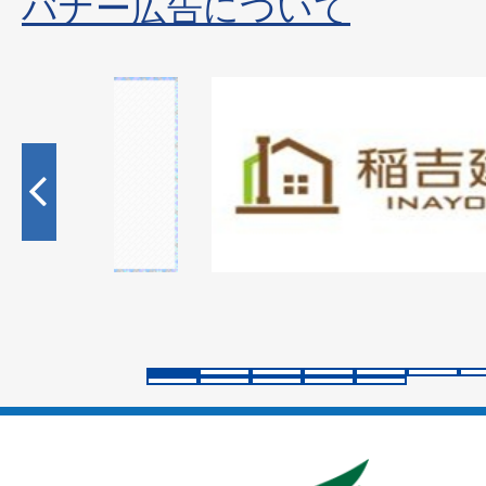
バナー広告について
1
枚
目
の
ス
ラ
イ
ド