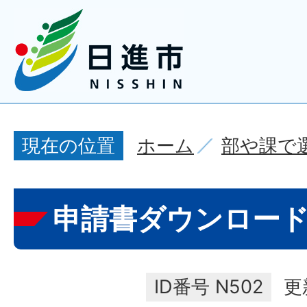
ホーム
部や課で
現在の位置
申請書ダウンロー
ID番号
N502
更