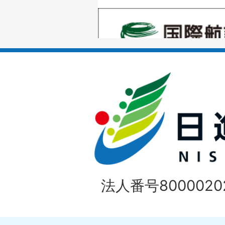
の
1
ス
枚
ラ
目
イ
の
ド
1
ス
枚
ラ
目
イ
の
法人番号80000202
ド
1
ス
枚