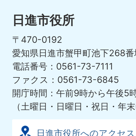
ラ
目
イ
日進市役所
の
ド
〒470-0192
ス
愛知県日進市蟹甲町池下268番
ラ
電話番号：0561-73-7111
イ
ファクス：0561-73-6845
ド
開庁時間：午前9時から午後5
（土曜日・日曜日・祝日・年末
日進市役所へのアクセス