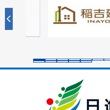
枚
目
の
ス
ラ
イ
ド