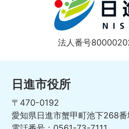
ス
枚
ラ
目
イ
の
法人番号80000202
ド
1
ス
枚
ラ
目
イ
日進市役所
の
ド
〒470-0192
ス
愛知県日進市蟹甲町池下268番
ラ
電話番号：0561-73-7111