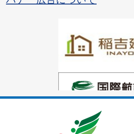
1
枚
目
の
1
ス
枚
ラ
目
イ
の
ド
1