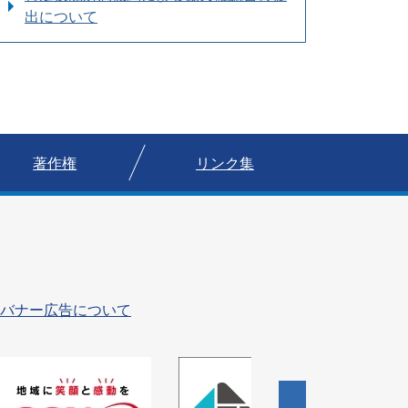
出について
著作権
リンク集
バナー広告について
4
枚