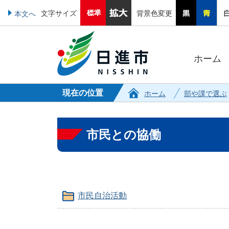
文字サイズ
背景色変更
本文へ
ホーム
現在の位置
ホーム
部や課で選ぶ
市民との協働
市民自治活動