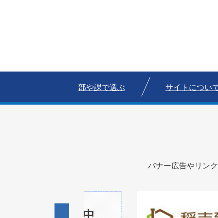
部や課で選ぶ
サイトについ
バナー広告やリンク
1
1
3
枚