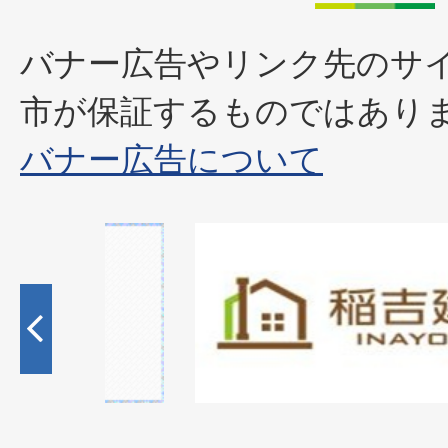
バナー広告やリンク先のサ
市が保証するものではあり
バナー広告について
1
枚
目
の
ス