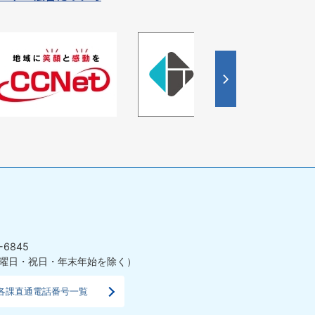
4
枚
目
の
ス
ラ
イ
ド
-6845
曜日・祝日・年末年始を除く）
各課直通電話番号一覧