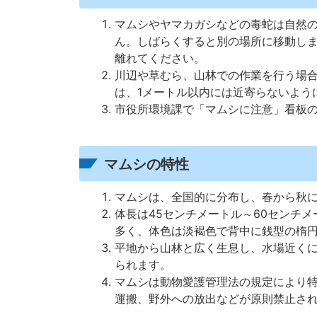
マムシやヤマカガシなどの毒蛇は自然
ん。しばらくすると別の場所に移動し
離れてください。
川辺や草むら、山林での作業を行う場
は、1メートル以内には近寄らないよう
市役所環境課で「マムシに注意」看板
マムシの特性
マムシは、全国的に分布し、春から秋
体長は45センチメートル～60センチ
多く、体色は淡褐色で背中に銭型の楕
平地から山林と広く生息し、水場近く
られます。
マムシは動物愛護管理法の規定により
運搬、野外への放出などが原則禁止さ