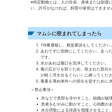
※特定動物とは、人の生命、身体または財産
い、許可がなければ、飼育や保管はできませ
マムシに咬まれてしまったら
119番通報し、救急要請をしてください
あわてずに安静にしてください。走っ
です。
水があれば傷口を洗浄してください。
毒の広がりを防ぐため、咬まれた部分
が軽く浮き出るぐらい）に縛ってくだ
毒素を薄め体外への排出を促すために
＜禁止事項＞
氷などで患部を冷やすこと。組織が破
患者をむやみに動かすこと。心拍数が
水分摂取による排尿を我慢させること