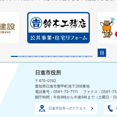
2
3
枚
枚
目
目
の
の
ス
ス
ラ
ラ
イ
イ
ド
ド
日進市役所
〒470-0192
愛知県日進市蟹甲町池下268番地
電話番号：0561-73-7111
ファクス：0561-73
開庁時間：午前9時から午後5時まで
（土曜日・日
日進市役所へのアクセス