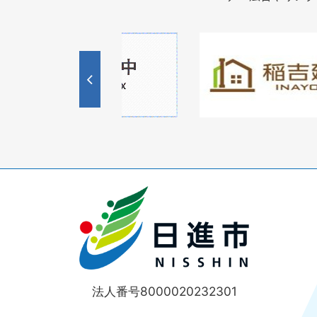
1
1
3
枚
枚
目
目
の
の
ス
ス
ラ
ラ
イ
イ
ド
ド
法人番号8000020232301