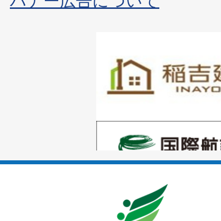
バナー広告について
1
枚
目
の
1
ス
枚
ラ
目
イ
の
ド