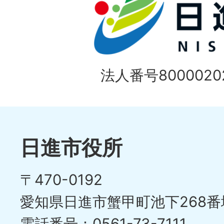
1
ス
枚
ラ
目
イ
の
法人番号80000202
ド
1
ス
枚
ラ
目
イ
日進市役所
の
ド
〒470-0192
ス
愛知県日進市蟹甲町池下268番
ラ
電話番号：0561-73-7111