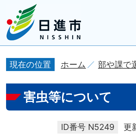
ホーム
部や課で
現在の位置
害虫等について
ID番号
N5249
更