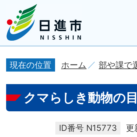
ホーム
部や課で
現在の位置
クマらしき動物の
ID番号
N15773
更