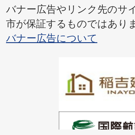
バナー広告やリンク先のサ
市が保証するものではあり
バナー広告について
1
枚
目
の
1
ス
枚