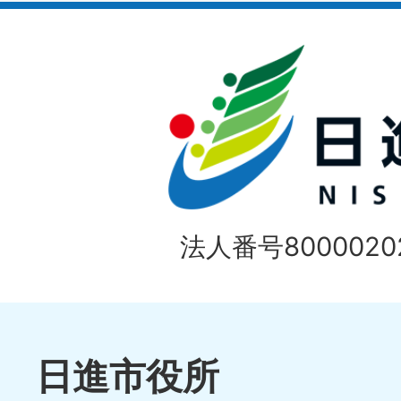
ラ
目
イ
の
ド
1
ス
枚
ラ
目
イ
の
法人番号80000202
ド
1
ス
枚
ラ
目
イ
日進市役所