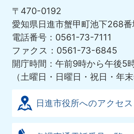
の
ド
〒470-0192
ス
愛知県日進市蟹甲町池下268番
ラ
電話番号：0561-73-7111
イ
ファクス：0561-73-6845
ド
開庁時間：午前9時から午後5
（土曜日・日曜日・祝日・年末
日進市役所へのアクセス