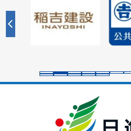
2
枚
目
の
ス
ラ
イ
ド