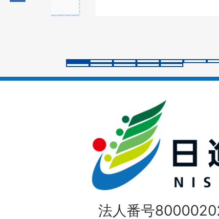
の
ス
ラ
イ
ド
法人番号80000202