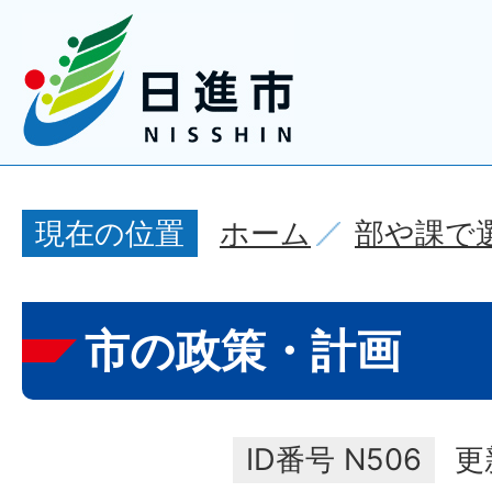
ホーム
部や課で
現在の位置
市の政策・計画
ID番号
N506
更