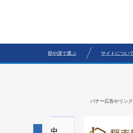
部や課で選ぶ
サイトについ
バナー広告やリンク
1
1
3
枚