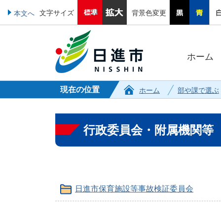
文字サイズ
背景色変更
本文へ
ホーム
現在の位置
ホーム
部や課で選ぶ
行政委員会・附属機関等
日進市保育施設等事故検証委員会