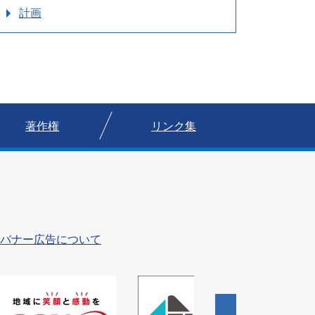
計画
著作権
リンク集
バナー広告について
4
枚