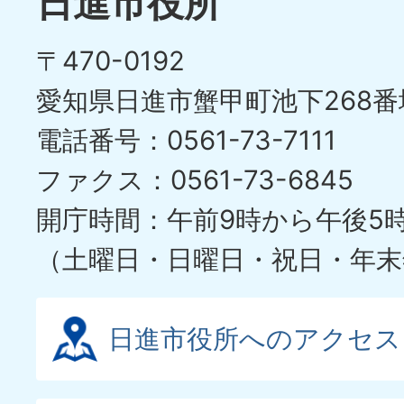
日進市役所
の
ド
〒470-0192
ス
愛知県日進市蟹甲町池下268番
ラ
電話番号：0561-73-7111
イ
ファクス：0561-73-6845
ド
開庁時間：午前9時から午後5
（土曜日・日曜日・祝日・年末
日進市役所へのアクセス