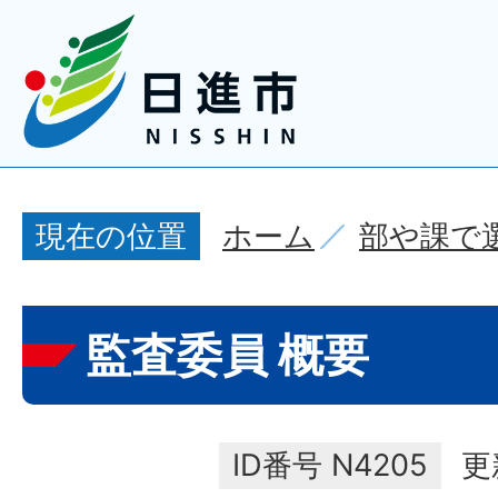
ホーム
部や課で
現在の位置
監査委員 概要
ID番号
N4205
更