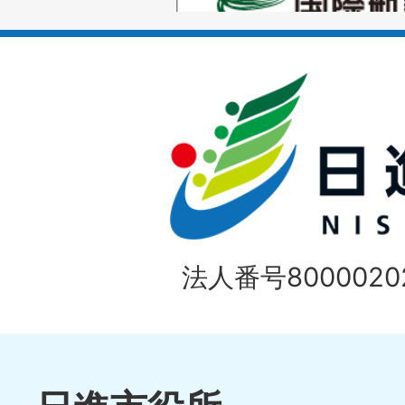
枚
ラ
目
イ
の
ド
1
ス
枚
ラ
目
イ
の
法人番号80000202
ド
1
ス
枚
ラ
目
イ