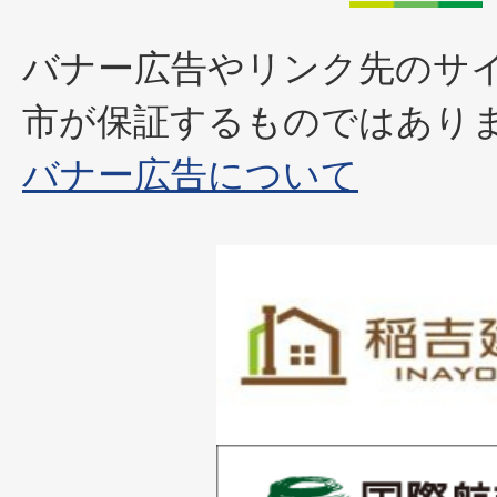
バナー広告やリンク先のサ
市が保証するものではあり
バナー広告について
1
枚
目
の
1
ス