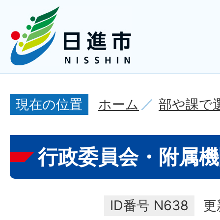
ホーム
部や課で
現在の位置
行政委員会・附属機
ID番号
N638
更