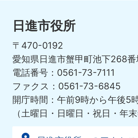
枚
ラ
目
イ
日進市役所
の
ド
〒470-0192
ス
愛知県日進市蟹甲町池下268番
ラ
電話番号：0561-73-7111
イ
ファクス：0561-73-6845
ド
開庁時間：午前9時から午後5
（土曜日・日曜日・祝日・年末