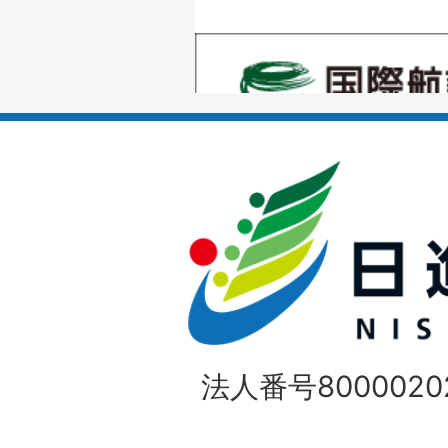
の
1
ス
枚
ラ
目
イ
の
ド
1
ス
枚
ラ
目
イ
の
法人番号80000202
ド
1
ス