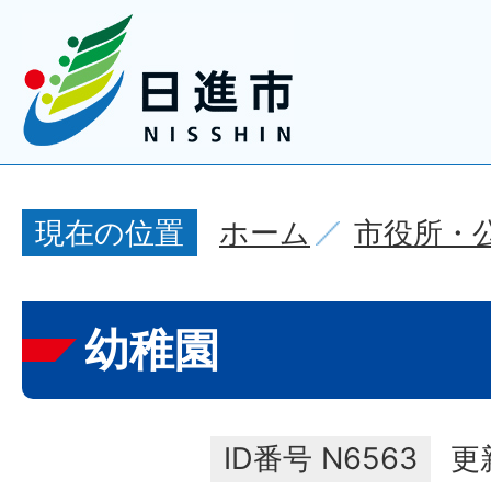
ホーム
市役所・
現在の位置
幼稚園
ID番号
N6563
更