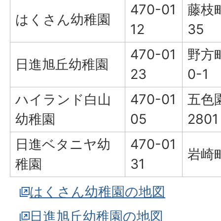
470-01
藤枝
はくさん幼稚園
12
35
470-01
野方
日進旭丘幼稚園
23
0-1
ハイランド白山
470-01
五色
幼稚園
05
2801
日進ベタニヤ幼
470-01
岩崎
稚園
31
はくさん幼稚園の地図
日進旭丘幼稚園の地図