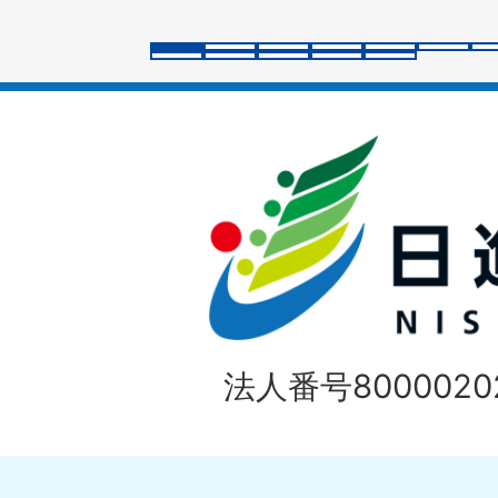
ラ
イ
ド
法人番号80000202