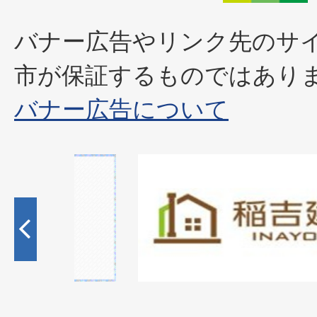
バナー広告やリンク先のサ
市が保証するものではあり
バナー広告について
1
枚
目
の
ス