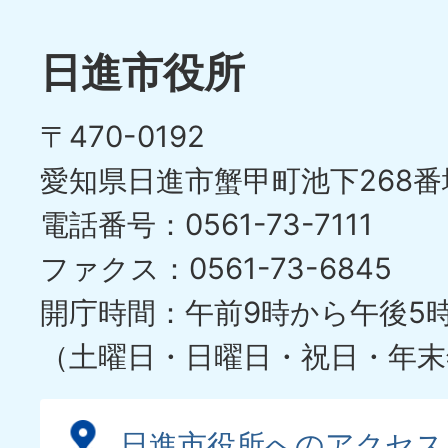
枚
ラ
目
イ
日進市役所
の
ド
〒470-0192
ス
愛知県日進市蟹甲町池下268番
ラ
電話番号：0561-73-7111
イ
ファクス：0561-73-6845
ド
開庁時間：午前9時から午後5
（土曜日・日曜日・祝日・年末
日進市役所へのアクセス