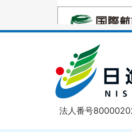
の
1
ス
枚
ラ
目
イ
の
ド
1
ス
枚
ラ
目
イ
の
法人番号80000202
ド
1
ス