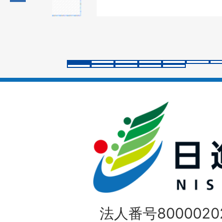
の
ス
ラ
イ
ド
法人番号80000202