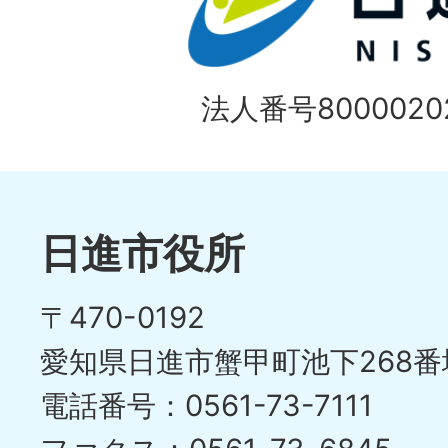
枚
ラ
目
イ
の
法人番号80000202
ド
1
ス
枚
ラ
目
イ
日進市役所
の
ド
〒470-0192
ス
愛知県日進市蟹甲町池下268番
ラ
電話番号：0561-73-7111
イ