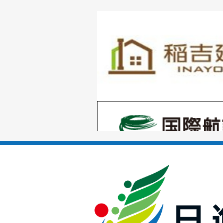
1
枚
目
の
1
ス
枚
ラ
目
イ
の
ド
1
ス