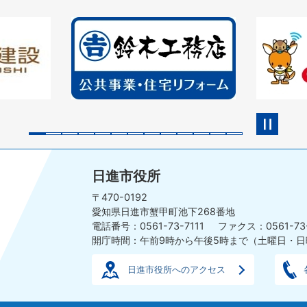
2
3
枚
枚
目
目
の
の
ス
ス
ラ
ラ
イ
イ
ド
ド
日進市役所
〒470-0192
愛知県日進市蟹甲町池下268番地
電話番号：0561-73-7111
ファクス：0561-73
開庁時間：午前9時から午後5時まで
（土曜日・日
日進市役所へのアクセス