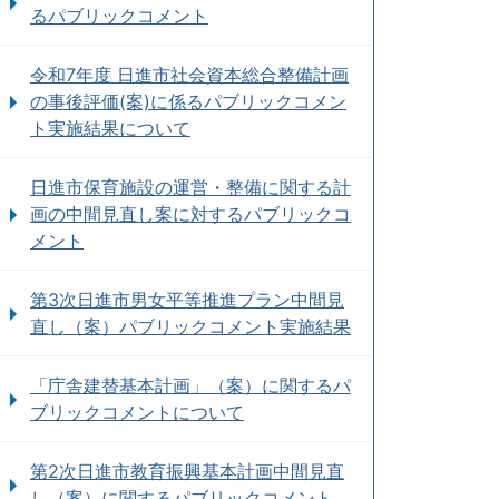
るパブリックコメント
令和7年度 日進市社会資本総合整備計画
の事後評価(案)に係るパブリックコメン
ト実施結果について
日進市保育施設の運営・整備に関する計
画の中間見直し案に対するパブリックコ
メント
第3次日進市男女平等推進プラン中間見
直し（案）パブリックコメント実施結果
「庁舎建替基本計画」（案）に関するパ
ブリックコメントについて
第2次日進市教育振興基本計画中間見直
し（案）に関するパブリックコメント