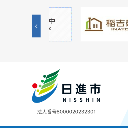
1
1
3
枚
枚
目
目
の
の
ス
ス
ラ
ラ
イ
イ
ド
ド
法人番号8000020232301