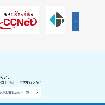
4
枚
目
の
ス
ラ
イ
ド
-6845
曜日・祝日・年末年始を除く）
各課直通電話番号一覧