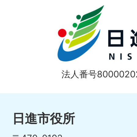
目
イ
の
ド
1
ス
枚
ラ
目
イ
の
法人番号80000202
ド
1
ス
枚
ラ
目
イ
日進市役所
の
ド