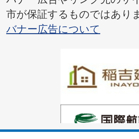
市が保証するものではあり
バナー広告について
1
枚
目
の
1
ス
枚
ラ