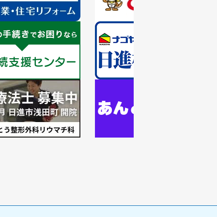
の
ス
ラ
1
イ
枚
ド
目
の
ス
ラ
1
イ
枚
ド
目
の
ス
ラ
イ
ド