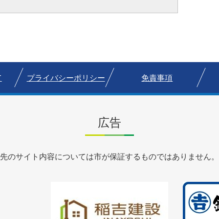
て
プライバシーポリシー
免責事項
広告
先のサイト内容については市が保証するものではありません。
1
1
枚
枚
目
目