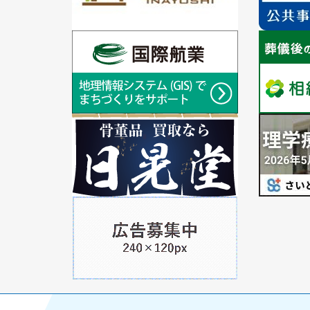
の
の
ス
ス
ラ
1
ラ
1
イ
枚
イ
枚
ド
目
ド
目
の
の
ス
ス
ラ
1
ラ
1
イ
枚
イ
枚
ド
目
ド
目
の
の
ス
ス
ラ
1
ラ
イ
枚
イ
ド
目
ド
の
ス
ラ
イ