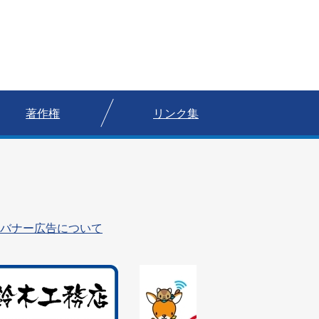
著作権
リンク集
バナー広告について
1
枚
目