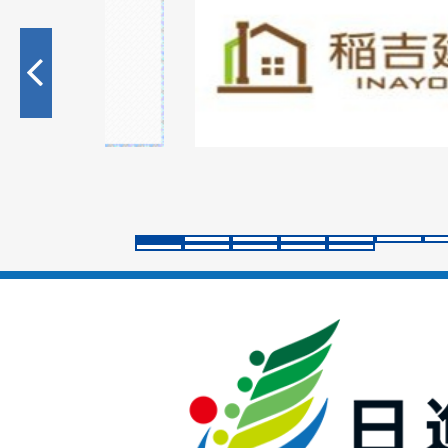
枚
目
の
ス
ラ
イ
ド