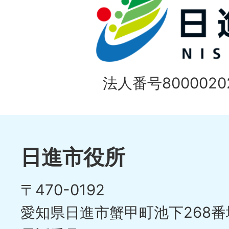
1
ス
枚
ラ
目
イ
の
法人番号80000202
ド
1
ス
枚
ラ
目
イ
日進市役所
の
ド
〒470-0192
ス
愛知県日進市蟹甲町池下268番
ラ