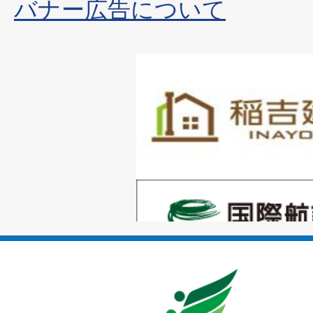
バナー広告について
1
枚
目
の
1
ス
枚
ラ
目
イ
の
ド