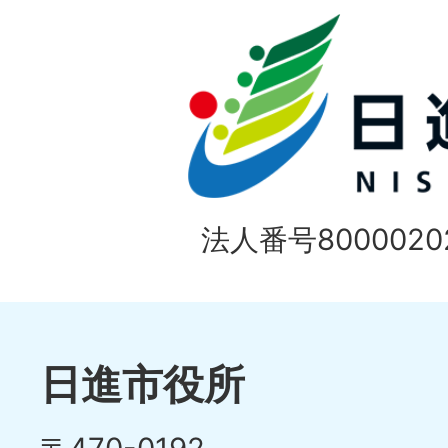
目
イ
の
ド
1
ス
枚
ラ
目
イ
の
法人番号80000202
ド
1
ス
枚
ラ
目
イ
日進市役所
の
ド