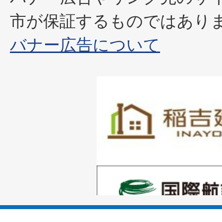
市が保証するものではあり
バナー広告について
1
枚
目
の
1
ス
枚
ラ