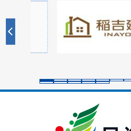
1
枚
目
の
ス
ラ
イ
ド