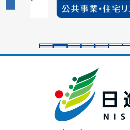
目
の
ス
ラ
イ
ド